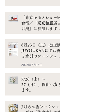
「東京キモノショーin
台湾／「東京和服展 in
台灣」に参加します／
以日本水引結出梅花飾
2025年11月24日
品｜水引手作工作坊
8月23日（土）は山形
JUYOUKANにてお香
と水引のワークショッ
プです
2025年7月16日
7/26（土）〜
27（日）、岡山へ参り
ます。
2025年7月1日
7月のお香ワークショ