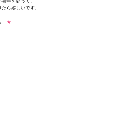
い新年を願って、
けたら嬉しいです。
ら→
★