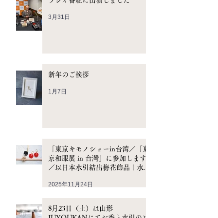
ラジオ番組に出演しました
3月31日
新年のご挨拶
1月7日
「東京キモノショーin台湾／「東
京和服展 in 台灣」に参加します
／以日本水引結出梅花飾品｜水引
手作工作坊
2025年11月24日
8月23日（土）は山形
JUYOUKANにてお香と水引のワ