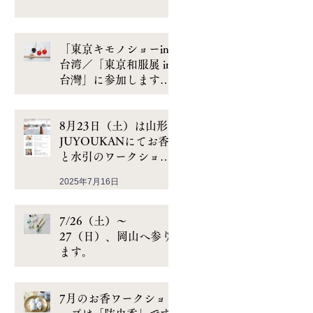
「東京キモノショーin
台湾／「東京和服展 in
台灣」に参加します／
以日本水引結出梅花飾
2025年11月24日
品｜水引手作工作坊
8月23日（土）は山形
JUYOUKANにてお香
と水引のワークショッ
プです
2025年7月16日
7/26（土）〜
27（日）、岡山へ参り
ます。
2025年7月1日
7月のお香ワークショ